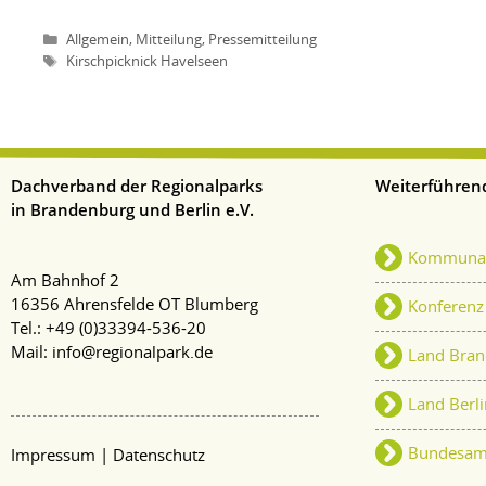
,
,
Allgemein
Mitteilung
Pressemitteilung
Kirschpicknick Havelseen
Dachverband der Regionalparks
Weiterführend
in Brandenburg und Berlin e.V.
Kommunale
Am Bahnhof 2
16356 Ahrensfelde OT Blumberg
Konferenz
Tel.: +49 (
0)33394-536-20
Mail:
info@regionalpark.de
Land Bran
Land Berl
|
Bundesamt
Impressum
Datenschutz